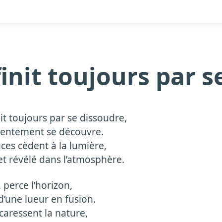
finit toujours par 
nit toujours par se dissoudre,
i lentement se découvre.
es cèdent à la lumière,
t révélé dans l’atmosphère.
, perce l’horizon,
 d’une lueur en fusion.
caressent la nature,